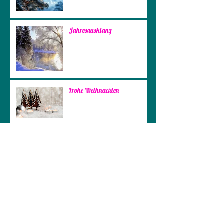
Jahresausklang
Frohe Weihnachten
Klangreise
Termin Klangreise